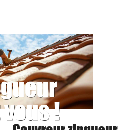
ngueur
 vous !
Couvreur zingueur