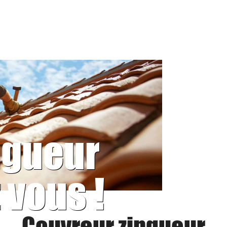
ngueur
 vous !
Couvreur zingueur