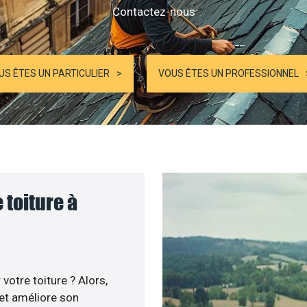
Contactez-nous
US ÊTES UN PARTICULIER
VOUS ÊTES UN PROFESSIONNEL
 toiture à
otre toiture ? Alors,
 et améliore son