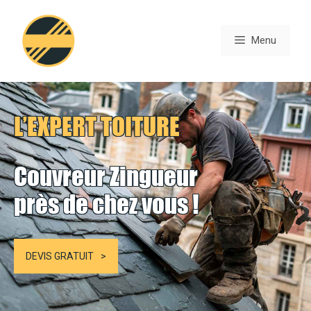
Aller
au
Menu
contenu
L’EXPERT TOITURE
Couvreur Zingueur
près de chez vous !
DEVIS GRATUIT