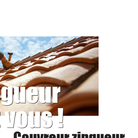
ngueur
 vous !
Couvreur zingueur