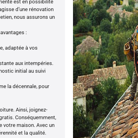
menté est en possibilité
’agisse d’une rénovation
tretien, nous assurons un
 avantages :
ée, adaptée à vos
istante aux intempéries.
tic initial au suivi
me la décennale, pour
iture. Ainsi, joignez-
s gratis. Conséquemment,
de votre maison. Avec un
ennité et la qualité.