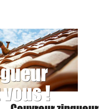
ngueur
 vous !
Couvreur zingueur