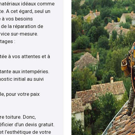
e matériaux idéaux comme
ite. A cet égard, seul un
e à vos besoins
 de la réparation de
rvice sur-mesure.
tages :
tée à vos attentes et à
stante aux intempéries.
tic initial au suivi
e, pour votre paix
re toiture. Donc,
ficier d’un devis gratuit.
et l’esthétique de votre