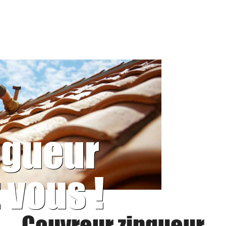
ngueur
 vous !
Couvreur zingueur