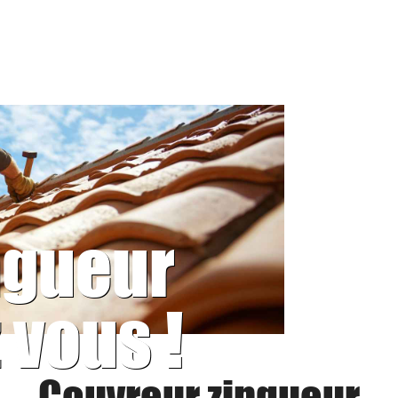
ngueur
 vous !
Couvreur zingueur