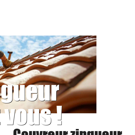
ngueur
 vous !
Couvreur zingueur