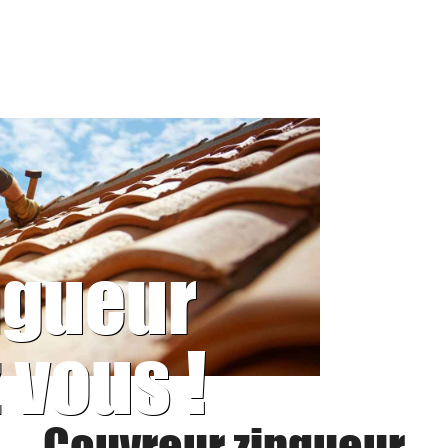
ngueur
 vous !
Couvreur zingueur